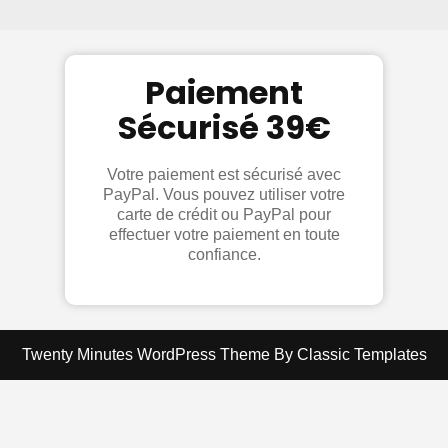
Skip
to
content
Paiement
Sécurisé 39€
Votre paiement est sécurisé avec
PayPal. Vous pouvez utiliser votre
carte de crédit ou PayPal pour
effectuer votre paiement en toute
confiance.
Twenty Minutes WordPress Theme
By Classic Templates